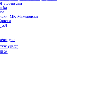
SI]
Slovenšcina
nska
lof
нски [MK]
Македонски
Српски
العرب
ართული
中文 (香港)
국어