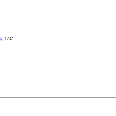
tc.
1737