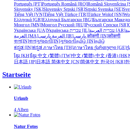
Português [PT]
Português
Română [RO]
Română
Slovenšcina [
Slovensky [SK]
Slovensky
Srpski [SR]
Srpski
Svenska [SE]
Sve
Tiếng Việt [VN]
Tiếng Việt
Türkçe [TR]
Türkçe
Wolof [SN]
Wo
Ελληνικά [GR]
Ελληνικά
Български [BG]
Български
Македо
Монгол [MN]
Монгол
Русский [RU]
Русский
Српски [SR]
Українська [UA]
Українська
עברית [IL]
עברית
العربية [AR]
ية
العربية [MA]
العربية
پارسی [IR]
پارسی
कोंकणी [IN]
कोंकणी
বাংলা[IN]
বাংলা
ગુજરાતી[IN]
ગુજરાતી
தமிழ் [IN]
தமிழ்
ಕನ್ನಡ [IN]
ಕನ್ನಡ
ภาษาไทย [TH]
ภาษาไทย
ქართული [GE]
ქ
ខ្មែរ [KH]
ខ្មែរ
中文 (繁體) [TW]
中文 (繁體)
中文 (香港) [HK]
日本語 [JP]
日本語
简体中文 [CN]
简体中文
한국어 [KR]
한
Startseite
Urlaub
4 Alben
Natur Fotos