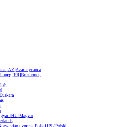
nca [AZ]
Azərbaycanca
zhoneg [FR]
Brezhoneg
lish
ol
Euskara
is
i
u
gyar [HU]
Magyar
erlands
Norwegian nynorsk
Polski [PL]
Polski