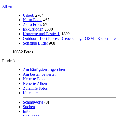
Alben
Urlaub
2704
Natur Fotos
467
Astro Fotos
67
Exkursionen
2600
Konzerte und Festivals
1809
Outdoor - Lost Places - Geocaching - OSM - Klettern - e
Sonstige Bilder
968
10352 Fotos
Entdecken
Am häufigsten angesehen
Am besten bewertet
Neueste Fotos
Neueste Alben
Zufällige Fotos
Kalender
Schlagworte
(0)
Suchen
Info