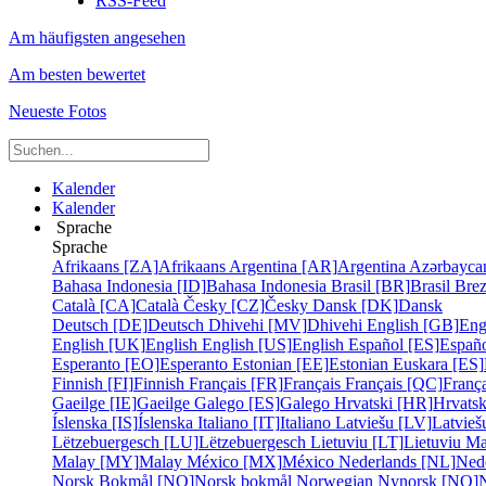
RSS-Feed
Am häufigsten angesehen
Am besten bewertet
Neueste Fotos
Kalender
Kalender
Sprache
Sprache
Afrikaans [ZA]
Afrikaans
Argentina [AR]
Argentina
Azərbayca
Bahasa Indonesia [ID]
Bahasa Indonesia
Brasil [BR]
Brasil
Bre
Català [CA]
Català
Česky [CZ]
Česky
Dansk [DK]
Dansk
Deutsch [DE]
Deutsch
Dhivehi [MV]
Dhivehi
English [GB]
Eng
English [UK]
English
English [US]
English
Español [ES]
Españ
Esperanto [EO]
Esperanto
Estonian [EE]
Estonian
Euskara [ES]
Finnish [FI]
Finnish
Français [FR]
Français
Français [QC]
França
Gaeilge [IE]
Gaeilge
Galego [ES]
Galego
Hrvatski [HR]
Hrvatsk
Íslenska [IS]
Íslenska
Italiano [IT]
Italiano
Latviešu [LV]
Latvieš
Lëtzebuergesch [LU]
Lëtzebuergesch
Lietuviu [LT]
Lietuviu
Ma
Malay [MY]
Malay
México [MX]
México
Nederlands [NL]
Ned
Norsk Bokmål [NO]
Norsk bokmål
Norwegian Nynorsk [NO]