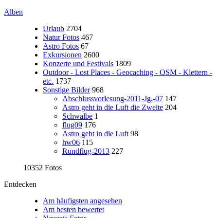
Alben
Urlaub
2704
Natur Fotos
467
Astro Fotos
67
Exkursionen
2600
Konzerte und Festivals
1809
Outdoor - Lost Places - Geocaching - OSM - Klettern -
etc.
1737
Sonstige Bilder
968
Abschlussvorlesung-2011-Jg.-07
147
Astro geht in die Luft die Zweite
204
Schwalbe
1
flug09
176
Astro geht in die Luft
98
hw06
115
Rundflug-2013
227
10352 Fotos
Entdecken
Am häufigsten angesehen
Am besten bewertet