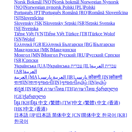
Norsk Bokmål [NO]
Norsk bokmål
Norwegian Nynorsk
[NO]
Norwegian nynorsk
Polski [PL]
Polski
Português [PT]
Português
Română [RO]
Română
Slovenšcina
[SI]
Slovenšcina
Slovensky [SK]
Slovensky
Srpski [SR]
Srpski
Svenska
[SE]
Svenska
Tiếng Việt [VN]
Tiếng Việt
Türkçe [TR]
Türkçe
Wolof
[SN]
Wolof
Ελληνικά [GR]
Ελληνικά
Български [BG]
Български
Македонски [MK]
Македонски
Монгол [MN]
Монгол
Русский [RU]
Русский
Српски
[SR]
Српски
Українська [UA]
Українська
עברית [IL]
العربية
עברית
[AR]
العربية
العربية [MA]
العربية
پارسی [IR]
پارسی
कोंकणी [IN]
कोंकणी
বাংলা[IN]
বাংলা
ગુજરાતી[IN]
ગુજરાતી
தமிழ் [IN]
தமிழ்
ಕನ್ನಡ [IN]
ಕನ್ನಡ
ภาษาไทย [TH]
ภาษาไทย
ქართული
[GE]
ქართული
ខ្មែរ [KH]
ខ្មែរ
中文 (繁體) [TW]
中文 (繁體)
中文 (香港)
[HK]
中文 (香港)
日本語 [JP]
日本語
简体中文 [CN]
简体中文
한국어 [KR]
한국어