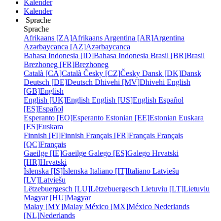
Kalender
Kalender
Sprache
Sprache
Afrikaans [ZA]
Afrikaans
Argentina [AR]
Argentina
Azərbaycanca [AZ]
Azərbaycanca
Bahasa Indonesia [ID]
Bahasa Indonesia
Brasil [BR]
Brasil
Brezhoneg [FR]
Brezhoneg
Català [CA]
Català
Česky [CZ]
Česky
Dansk [DK]
Dansk
Deutsch [DE]
Deutsch
Dhivehi [MV]
Dhivehi
English
[GB]
English
English [UK]
English
English [US]
English
Español
[ES]
Español
Esperanto [EO]
Esperanto
Estonian [EE]
Estonian
Euskara
[ES]
Euskara
Finnish [FI]
Finnish
Français [FR]
Français
Français
[QC]
Français
Gaeilge [IE]
Gaeilge
Galego [ES]
Galego
Hrvatski
[HR]
Hrvatski
Íslenska [IS]
Íslenska
Italiano [IT]
Italiano
Latviešu
[LV]
Latviešu
Lëtzebuergesch [LU]
Lëtzebuergesch
Lietuviu [LT]
Lietuviu
Magyar [HU]
Magyar
Malay [MY]
Malay
México [MX]
México
Nederlands
[NL]
Nederlands