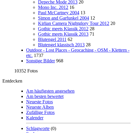
Depeche Mode 2013
20
Mono Inc. 2012
16
Paul McCartney 2004
13
Simon and Garfunkel 2004
12
Kirlian Camera Nightglory Tour 2012
20
Gothic meets Klassik 2012
28
Gothic meets Klassik 2013
71
Blutengel 2011
62
Blutengel klassisch 2013
28
Outdoor - Lost Places - Geocaching - OSM - Klettern -
etc.
1737
Sonstige Bilder
968
10352 Fotos
Entdecken
Am häufigsten angesehen
Am besten bewertet
Neueste Fotos
Neueste Alben
Zufällige Fotos
Kalender
Schlagworte
(0)