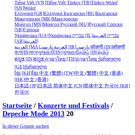
Tiếng Việt [VN]
Tiếng Việt
Türkçe [TR]
Türkçe
Wolof
[SN]
Wolof
Ελληνικά [GR]
Ελληνικά
Български [BG]
Български
Македонски [MK]
Македонски
Монгол [MN]
Монгол
Русский [RU]
Русский
Српски
[SR]
Српски
Українська [UA]
Українська
עברית [IL]
العربية
עברית
[AR]
العربية
العربية [MA]
العربية
پارسی [IR]
پارسی
कोंकणी [IN]
कोंकणी
বাংলা[IN]
বাংলা
ગુજરાતી[IN]
ગુજરાતી
தமிழ் [IN]
தமிழ்
ಕನ್ನಡ [IN]
ಕನ್ನಡ
ภาษาไทย [TH]
ภาษาไทย
ქართული
[GE]
ქართული
ខ្មែរ [KH]
ខ្មែរ
中文 (繁體) [TW]
中文 (繁體)
中文 (香港)
[HK]
中文 (香港)
日本語 [JP]
日本語
简体中文 [CN]
简体中文
한국어 [KR]
한국어
Startseite
/
Konzerte und Festivals
/
Depeche Mode 2013
20
In dieser Gruppe suchen