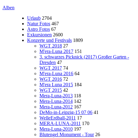
Alben
Urlaub
2704
Natur Fotos
467
Astro Fotos
67
Exkursionen
2600
Konzerte und Festivals
1809
WGT 2018
27
M'era-Luna 2017
151
3. schwarzes Picknick (2017) Großer Garten -
Dresden
47
WGT 2017
74
M'era-Luna 2016
64
WGT 2016
72
M'era Luna 2015
184
WGT 2015
42
Mera-Luna-2013
118
Mera-Luna-2014
142
Mera-Luna-2012
167
DeMo-in-Leipzig-15 07 06
41
WelleErdball-2011
17
MERA-LUNA-2011
170
Mera-Luna-2010
197
Blutengel Monument - Tour
26