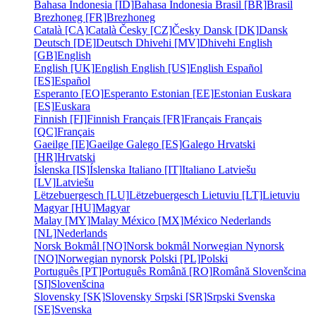
Bahasa Indonesia [ID]
Bahasa Indonesia
Brasil [BR]
Brasil
Brezhoneg [FR]
Brezhoneg
Català [CA]
Català
Česky [CZ]
Česky
Dansk [DK]
Dansk
Deutsch [DE]
Deutsch
Dhivehi [MV]
Dhivehi
English
[GB]
English
English [UK]
English
English [US]
English
Español
[ES]
Español
Esperanto [EO]
Esperanto
Estonian [EE]
Estonian
Euskara
[ES]
Euskara
Finnish [FI]
Finnish
Français [FR]
Français
Français
[QC]
Français
Gaeilge [IE]
Gaeilge
Galego [ES]
Galego
Hrvatski
[HR]
Hrvatski
Íslenska [IS]
Íslenska
Italiano [IT]
Italiano
Latviešu
[LV]
Latviešu
Lëtzebuergesch [LU]
Lëtzebuergesch
Lietuviu [LT]
Lietuviu
Magyar [HU]
Magyar
Malay [MY]
Malay
México [MX]
México
Nederlands
[NL]
Nederlands
Norsk Bokmål [NO]
Norsk bokmål
Norwegian Nynorsk
[NO]
Norwegian nynorsk
Polski [PL]
Polski
Português [PT]
Português
Română [RO]
Română
Slovenšcina
[SI]
Slovenšcina
Slovensky [SK]
Slovensky
Srpski [SR]
Srpski
Svenska
[SE]
Svenska