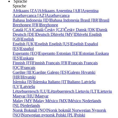
Sprache
Sprache
Afrikaans [ZA]
Afrikaans
Argentina [AR]
Argentina
Azərbaycanca [AZ]
Azərbaycanca
Bahasa Indonesia [ID]
Bahasa Indonesia
Brasil [BR]
Brasil
Brezhoneg [FR]
Brezhoneg
Català [CA]
Català
Česky [CZ]
Česky
Dansk [DK]
Dansk
Deutsch [DE]
Deutsch
Dhivehi [MV]
Dhivehi
English
[GB]
English
English [UK]
English
English [US]
English
Español
[ES]
Español
Esperanto [EO]
Esperanto
Estonian [EE]
Estonian
Euskara
[ES]
Euskara
Finnish [FI]
Finnish
Français [FR]
Français
Français
[QC]
Français
Gaeilge [IE]
Gaeilge
Galego [ES]
Galego
Hrvatski
[HR]
Hrvatski
Íslenska [IS]
Íslenska
Italiano [IT]
Italiano
Latviešu
[LV]
Latviešu
Lëtzebuergesch [LU]
Lëtzebuergesch
Lietuviu [LT]
Lietuviu
Magyar [HU]
Magyar
Malay [MY]
Malay
México [MX]
México
Nederlands
[NL]
Nederlands
Norsk Bokmål [NO]
Norsk bokmål
Norwegian Nynorsk
[NO]
Norwegian nynorsk
Polski [PL]
Polski