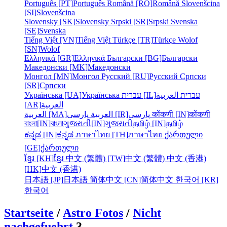
Português [PT]
Português
Română [RO]
Română
Slovenšcina
[SI]
Slovenšcina
Slovensky [SK]
Slovensky
Srpski [SR]
Srpski
Svenska
[SE]
Svenska
Tiếng Việt [VN]
Tiếng Việt
Türkçe [TR]
Türkçe
Wolof
[SN]
Wolof
Ελληνικά [GR]
Ελληνικά
Български [BG]
Български
Македонски [MK]
Македонски
Монгол [MN]
Монгол
Русский [RU]
Русский
Српски
[SR]
Српски
Українська [UA]
Українська
עברית [IL]
العربية
עברית
[AR]
العربية
العربية [MA]
العربية
پارسی [IR]
پارسی
कोंकणी [IN]
कोंकणी
বাংলা[IN]
বাংলা
ગુજરાતી[IN]
ગુજરાતી
தமிழ் [IN]
தமிழ்
ಕನ್ನಡ [IN]
ಕನ್ನಡ
ภาษาไทย [TH]
ภาษาไทย
ქართული
[GE]
ქართული
ខ្មែរ [KH]
ខ្មែរ
中文 (繁體) [TW]
中文 (繁體)
中文 (香港)
[HK]
中文 (香港)
日本語 [JP]
日本語
简体中文 [CN]
简体中文
한국어 [KR]
한국어
Startseite
/
Astro Fotos
/
Nicht
nachgefuehrt
3