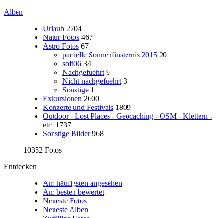
Alben
Urlaub
2704
Natur Fotos
467
Astro Fotos
67
partielle Sonnenfinsternis 2015
20
sofi06
34
Nachgefuehrt
9
Nicht nachgefuehrt
3
Sonstige
1
Exkursionen
2600
Konzerte und Festivals
1809
Outdoor - Lost Places - Geocaching - OSM - Klettern -
etc.
1737
Sonstige Bilder
968
10352 Fotos
Entdecken
Am häufigsten angesehen
Am besten bewertet
Neueste Fotos
Neueste Alben