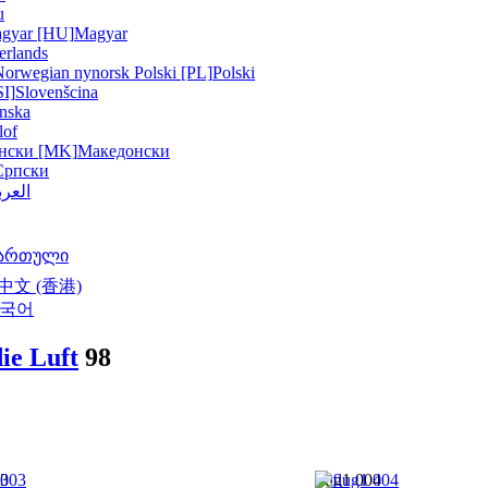
u
gyar [HU]
Magyar
erlands
Norwegian nynorsk
Polski [PL]
Polski
SI]
Slovenšcina
nska
lof
нски [MK]
Македонски
Српски
العرب
ართული
中文 (香港)
국어
die Luft
98
03
flug1 004