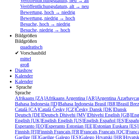
Veröffentlichungsdatum, neu → alt
Veröffentlichungsdatum, alt → neu
Bewertung, hoch → niedrig
Bewertung, niedrig → hoch
Besuche, hoch → niedrig
Besuche, niedrig → hoch
Bildgrößen
Bildgrößen
quadratisch
✔
Vorschaubild
mittel
groß
Diashow
Kalender
Kalender
Sprache
Sprache
Afrikaans [ZA]
Afrikaans
Argentina [AR]
Argentina
Azərbayca
Bahasa Indonesia [ID]
Bahasa Indonesia
Brasil [BR]
Brasil
Bre
Català [CA]
Català
Česky [CZ]
Česky
Dansk [DK]
Dansk
Deutsch [DE]
Deutsch
Dhivehi [MV]
Dhivehi
English [GB]
Eng
English [UK]
English
English [US]
English
Español [ES]
Españ
Esperanto [EO]
Esperanto
Estonian [EE]
Estonian
Euskara [ES]
Finnish [FI]
Finnish
Français [FR]
Français
Français [QC]
França
Gaeilge [IE]
Gaeilge
Galego [ES]
Galego
Hrvatski [HR]
Hrvatsk