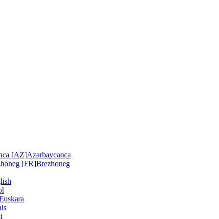
nca [AZ]
Azərbaycanca
zhoneg [FR]
Brezhoneg
lish
ol
Euskara
is
i