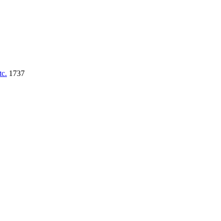
tc.
1737