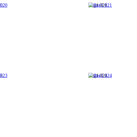
20
flug1 021
23
flug1 024