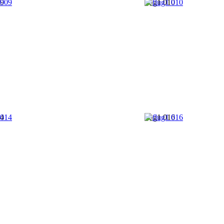
09
flug1 010
14
flug1 016