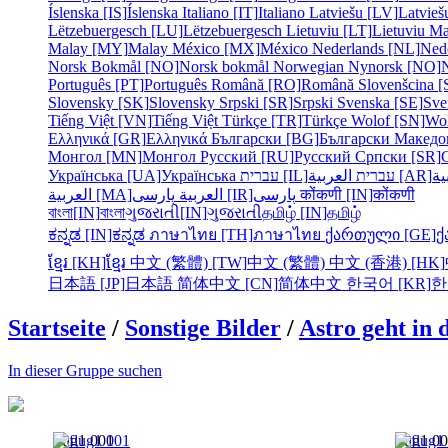
Íslenska [IS]
Íslenska
Italiano [IT]
Italiano
Latviešu [LV]
Latvieš
Lëtzebuergesch [LU]
Lëtzebuergesch
Lietuviu [LT]
Lietuviu
Ma
Malay [MY]
Malay
México [MX]
México
Nederlands [NL]
Ned
Norsk Bokmål [NO]
Norsk bokmål
Norwegian Nynorsk [NO]
Português [PT]
Português
Română [RO]
Română
Slovenšcina [
Slovensky [SK]
Slovensky
Srpski [SR]
Srpski
Svenska [SE]
Sve
Tiếng Việt [VN]
Tiếng Việt
Türkçe [TR]
Türkçe
Wolof [SN]
Wo
Ελληνικά [GR]
Ελληνικά
Български [BG]
Български
Македо
Монгол [MN]
Монгол
Русский [RU]
Русский
Српски [SR]
Українська [UA]
Українська
עברית [IL]
עברית
العربية [AR]
ية
العربية [MA]
العربية
پارسی [IR]
پارسی
कोंकणी [IN]
कोंकणी
বাংলা[IN]
বাংলা
ગુજરાતી[IN]
ગુજરાતી
தமிழ் [IN]
தமிழ்
ಕನ್ನಡ [IN]
ಕನ್ನಡ
ภาษาไทย [TH]
ภาษาไทย
ქართული [GE]
ქ
ខ្មែរ [KH]
ខ្មែរ
中文 (繁體) [TW]
中文 (繁體)
中文 (香港) [HK]
日本語 [JP]
日本語
简体中文 [CN]
简体中文
한국어 [KR]
한
Startseite
/
Sonstige Bilder
/
Astro geht in 
In dieser Gruppe suchen
flug1 001
flug1 0