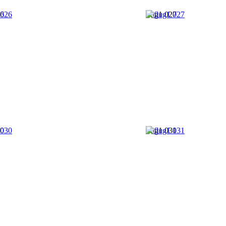
26
flug1 027
30
flug1 031