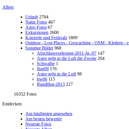
Alben
Urlaub
2704
Natur Fotos
467
Astro Fotos
67
Exkursionen
2600
Konzerte und Festivals
1809
Outdoor - Lost Places - Geocaching - OSM - Klettern - e
Sonstige Bilder
968
Abschlussvorlesung-2011-Jg.-07
147
Astro geht in die Luft die Zweite
204
Schwalbe
1
flug09
176
Astro geht in die Luft
98
hw06
115
Rundflug-2013
227
10352 Fotos
Entdecken
Am häufigsten angesehen
Am besten bewertet
Neueste Fotos