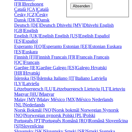
[FR]
Brezhoneg
Català [CA]
Català
Česky [CZ]
Česky
Dansk [DK]
Dansk
Deutsch [DE]
Deutsch
Dhivehi [MV]
Dhivehi
English
[GB]
English
English [UK]
English
English [US]
English
Español
[ES]
Español
Esperanto [EO]
Esperanto
Estonian [EE]
Estonian
Euskara
[ES]
Euskara
Finnish [FI]
Finnish
Français [FR]
Français
Français
[QC]
Français
Gaeilge [IE]
Gaeilge
Galego [ES]
Galego
Hrvatski
[HR]
Hrvatski
Íslenska [IS]
Íslenska
Italiano [IT]
Italiano
Latviešu
[LV]
Latviešu
Lëtzebuergesch [LU]
Lëtzebuergesch
Lietuviu [LT]
Lietuviu
Magyar [HU]
Magyar
Malay [MY]
Malay
México [MX]
México
Nederlands
[NL]
Nederlands
Norsk Bokmål [NO]
Norsk bokmål
Norwegian Nynorsk
[NO]
Norwegian nynorsk
Polski [PL]
Polski
Português [PT]
Português
Română [RO]
Română
Slovenšcina
[SI]
Slovenšcina
Slovensky [SK]
Slovensky
Srpski [SR]
Srpski
Svenska