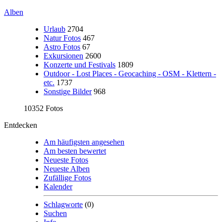
Alben
Urlaub
2704
Natur Fotos
467
Astro Fotos
67
Exkursionen
2600
Konzerte und Festivals
1809
Outdoor - Lost Places - Geocaching - OSM - Klettern -
etc.
1737
Sonstige Bilder
968
10352 Fotos
Entdecken
Am häufigsten angesehen
Am besten bewertet
Neueste Fotos
Neueste Alben
Zufällige Fotos
Kalender
Schlagworte
(0)
Suchen