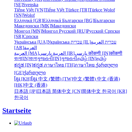
[SE]
Svenska
Tiếng Việt [VN]
Tiếng Việt
Türkçe [TR]
Türkçe
Wolof
[SN]
Wolof
Ελληνικά [GR]
Ελληνικά
Български [BG]
Български
Македонски [MK]
Македонски
Монгол [MN]
Монгол
Русский [RU]
Русский
Српски
[SR]
Српски
Українська [UA]
Українська
עברית [IL]
العربية
עברית
[AR]
العربية
العربية [MA]
العربية
پارسی [IR]
پارسی
कोंकणी [IN]
कोंकणी
বাংলা[IN]
বাংলা
ગુજરાતી[IN]
ગુજરાતી
தமிழ் [IN]
தமிழ்
ಕನ್ನಡ [IN]
ಕನ್ನಡ
ภาษาไทย [TH]
ภาษาไทย
ქართული
[GE]
ქართული
ខ្មែរ [KH]
ខ្មែរ
中文 (繁體) [TW]
中文 (繁體)
中文 (香港)
[HK]
中文 (香港)
日本語 [JP]
日本語
简体中文 [CN]
简体中文
한국어 [KR]
한국어
Startseite