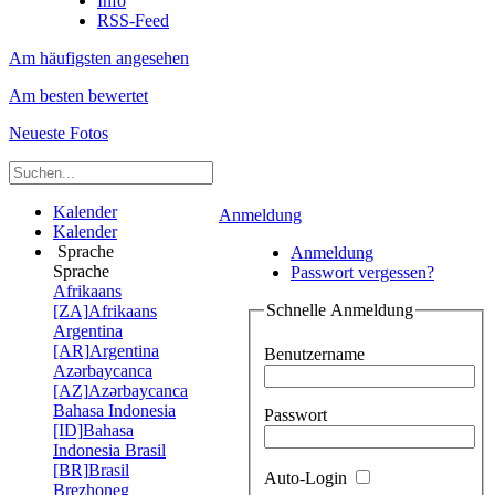
Info
RSS-Feed
Am häufigsten angesehen
Am besten bewertet
Neueste Fotos
Kalender
Anmeldung
Kalender
Sprache
Anmeldung
Sprache
Passwort vergessen?
Afrikaans
Schnelle Anmeldung
[ZA]
Afrikaans
Argentina
[AR]
Argentina
Benutzername
Azərbaycanca
[AZ]
Azərbaycanca
Bahasa Indonesia
Passwort
[ID]
Bahasa
Indonesia
Brasil
[BR]
Brasil
Auto-Login
Brezhoneg