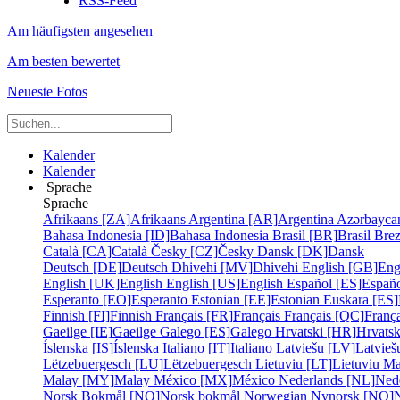
RSS-Feed
Am häufigsten angesehen
Am besten bewertet
Neueste Fotos
Kalender
Kalender
Sprache
Sprache
Afrikaans [ZA]
Afrikaans
Argentina [AR]
Argentina
Azərbayca
Bahasa Indonesia [ID]
Bahasa Indonesia
Brasil [BR]
Brasil
Bre
Català [CA]
Català
Česky [CZ]
Česky
Dansk [DK]
Dansk
Deutsch [DE]
Deutsch
Dhivehi [MV]
Dhivehi
English [GB]
Eng
English [UK]
English
English [US]
English
Español [ES]
Españ
Esperanto [EO]
Esperanto
Estonian [EE]
Estonian
Euskara [ES]
Finnish [FI]
Finnish
Français [FR]
Français
Français [QC]
França
Gaeilge [IE]
Gaeilge
Galego [ES]
Galego
Hrvatski [HR]
Hrvatsk
Íslenska [IS]
Íslenska
Italiano [IT]
Italiano
Latviešu [LV]
Latvieš
Lëtzebuergesch [LU]
Lëtzebuergesch
Lietuviu [LT]
Lietuviu
Ma
Malay [MY]
Malay
México [MX]
México
Nederlands [NL]
Ned
Norsk Bokmål [NO]
Norsk bokmål
Norwegian Nynorsk [NO]