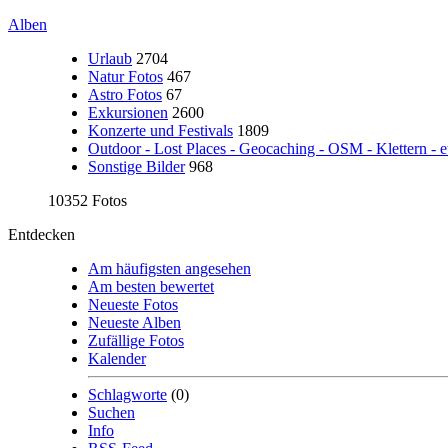
Alben
Urlaub
2704
Natur Fotos
467
Astro Fotos
67
Exkursionen
2600
Konzerte und Festivals
1809
Outdoor - Lost Places - Geocaching - OSM - Klettern - e
Sonstige Bilder
968
10352 Fotos
Entdecken
Am häufigsten angesehen
Am besten bewertet
Neueste Fotos
Neueste Alben
Zufällige Fotos
Kalender
Schlagworte
(0)
Suchen
Info