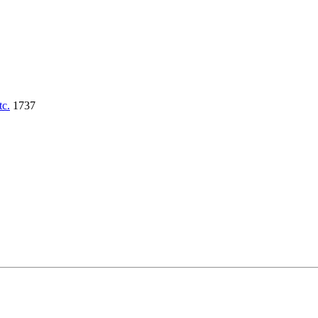
tc.
1737