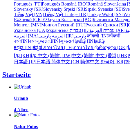
Português [PT]
Português
Română [RO]
Română
Slovenšcina [
Slovensky [SK]
Slovensky
Srpski [SR]
Srpski
Svenska [SE]
Sve
Tiếng Việt [VN]
Tiếng Việt
Türkçe [TR]
Türkçe
Wolof [SN]
Wo
Ελληνικά [GR]
Ελληνικά
Български [BG]
Български
Македо
Монгол [MN]
Монгол
Русский [RU]
Русский
Српски [SR]
Українська [UA]
Українська
עברית [IL]
עברית
العربية [AR]
ية
العربية [MA]
العربية
پارسی [IR]
پارسی
कोंकणी [IN]
कोंकणी
বাংলা[IN]
বাংলা
ગુજરાતી[IN]
ગુજરાતી
தமிழ் [IN]
தமிழ்
ಕನ್ನಡ [IN]
ಕನ್ನಡ
ภาษาไทย [TH]
ภาษาไทย
ქართული [GE]
ქ
ខ្មែរ [KH]
ខ្មែរ
中文 (繁體) [TW]
中文 (繁體)
中文 (香港) [HK]
日本語 [JP]
日本語
简体中文 [CN]
简体中文
한국어 [KR]
한
Startseite
Urlaub
4 Alben
Natur Fotos