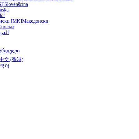
SI]
Slovenšcina
nska
lof
нски [MK]
Македонски
Српски
العرب
ართული
中文 (香港)
국어