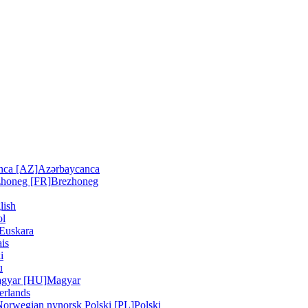
nca [AZ]
Azərbaycanca
zhoneg [FR]
Brezhoneg
lish
ol
Euskara
is
i
u
gyar [HU]
Magyar
erlands
Norwegian nynorsk
Polski [PL]
Polski