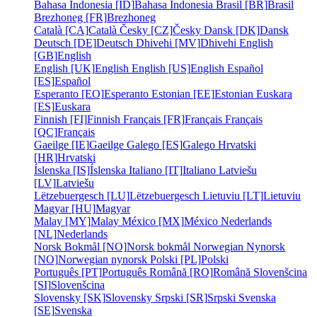
Bahasa Indonesia [ID]
Bahasa Indonesia
Brasil [BR]
Brasil
Brezhoneg [FR]
Brezhoneg
Català [CA]
Català
Česky [CZ]
Česky
Dansk [DK]
Dansk
Deutsch [DE]
Deutsch
Dhivehi [MV]
Dhivehi
English
[GB]
English
English [UK]
English
English [US]
English
Español
[ES]
Español
Esperanto [EO]
Esperanto
Estonian [EE]
Estonian
Euskara
[ES]
Euskara
Finnish [FI]
Finnish
Français [FR]
Français
Français
[QC]
Français
Gaeilge [IE]
Gaeilge
Galego [ES]
Galego
Hrvatski
[HR]
Hrvatski
Íslenska [IS]
Íslenska
Italiano [IT]
Italiano
Latviešu
[LV]
Latviešu
Lëtzebuergesch [LU]
Lëtzebuergesch
Lietuviu [LT]
Lietuviu
Magyar [HU]
Magyar
Malay [MY]
Malay
México [MX]
México
Nederlands
[NL]
Nederlands
Norsk Bokmål [NO]
Norsk bokmål
Norwegian Nynorsk
[NO]
Norwegian nynorsk
Polski [PL]
Polski
Português [PT]
Português
Română [RO]
Română
Slovenšcina
[SI]
Slovenšcina
Slovensky [SK]
Slovensky
Srpski [SR]
Srpski
Svenska
[SE]
Svenska