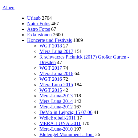
Alben
Urlaub
2704
Natur Fotos
467
Astro Fotos
67
Exkursionen
2600
Konzerte und Festivals
1809
WGT 2018
27
M'era-Luna 2017
151
3. schwarzes Picknick (2017) Großer Garten -
Dresden
47
WGT 2017
74
M'era-Luna 2016
64
WGT 2016
72
M'era Luna 2015
184
WGT 2015
42
Mera-Luna-2013
118
Mera-Luna-2014
142
Mera-Luna-2012
167
DeMo-in-Leipzig-15 07 06
41
WelleErdball-2011
17
MERA-LUNA-2011
170
Mera-Luna-2010
197
Blutengel Monument - Tour
26