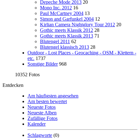
Depeche Mode 2013
20
Mono Inc. 2012
16
Paul McCartney 2004
13
Simon and Garfunkel 2004
12
Kirlian Camera Nightglory Tour 2012
20
Gothic meets Klassik 2012
28
Gothic meets Klassik 2013
71
Blutengel 2011
62
Blutengel klassisch 2013
28
Outdoor - Lost Places - Geocaching - OSM - Klettern -
etc.
1737
Sonstige Bilder
968
10352 Fotos
Entdecken
Am häufigsten angesehen
Am besten bewertet
Neueste Fotos
Neueste Alben
Zufällige Fotos
Kalender
Schlagworte
(0)