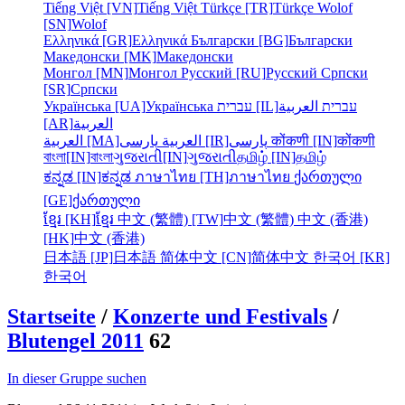
Tiếng Việt [VN]
Tiếng Việt
Türkçe [TR]
Türkçe
Wolof
[SN]
Wolof
Ελληνικά [GR]
Ελληνικά
Български [BG]
Български
Македонски [MK]
Македонски
Монгол [MN]
Монгол
Русский [RU]
Русский
Српски
[SR]
Српски
Українська [UA]
Українська
עברית [IL]
العربية
עברית
[AR]
العربية
العربية [MA]
العربية
پارسی [IR]
پارسی
कोंकणी [IN]
कोंकणी
বাংলা[IN]
বাংলা
ગુજરાતી[IN]
ગુજરાતી
தமிழ் [IN]
தமிழ்
ಕನ್ನಡ [IN]
ಕನ್ನಡ
ภาษาไทย [TH]
ภาษาไทย
ქართული
[GE]
ქართული
ខ្មែរ [KH]
ខ្មែរ
中文 (繁體) [TW]
中文 (繁體)
中文 (香港)
[HK]
中文 (香港)
日本語 [JP]
日本語
简体中文 [CN]
简体中文
한국어 [KR]
한국어
Startseite
/
Konzerte und Festivals
/
Blutengel 2011
62
In dieser Gruppe suchen