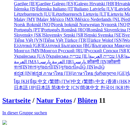
Gaeilge [IE]
Gaeilge
Galego [ES]
Galego
Hrvatski [HR]
Hrvatsk
Íslenska [IS]
Íslenska
Italiano [IT]
Italiano
Latviešu [LV]
Latvieš
Lëtzebuergesch [LU]
Lëtzebuergesch
Lietuviu [LT]
Lietuviu
Ma
Malay [MY]
Malay
México [MX]
México
Nederlands [NL]
Ned
Norsk Bokmål [NO]
Norsk bokmål
Norwegian Nynorsk [NO]
Português [PT]
Português
Română [RO]
Română
Slovenšcina [
Slovensky [SK]
Slovensky
Srpski [SR]
Srpski
Svenska [SE]
Sve
Tiếng Việt [VN]
Tiếng Việt
Türkçe [TR]
Türkçe
Wolof [SN]
Wo
Ελληνικά [GR]
Ελληνικά
Български [BG]
Български
Македо
Монгол [MN]
Монгол
Русский [RU]
Русский
Српски [SR]
Українська [UA]
Українська
עברית [IL]
עברית
العربية [AR]
ية
العربية [MA]
العربية
پارسی [IR]
پارسی
कोंकणी [IN]
कोंकणी
বাংলা[IN]
বাংলা
ગુજરાતી[IN]
ગુજરાતી
தமிழ் [IN]
தமிழ்
ಕನ್ನಡ [IN]
ಕನ್ನಡ
ภาษาไทย [TH]
ภาษาไทย
ქართული [GE]
ქ
ខ្មែរ [KH]
ខ្មែរ
中文 (繁體) [TW]
中文 (繁體)
中文 (香港) [HK]
日本語 [JP]
日本語
简体中文 [CN]
简体中文
한국어 [KR]
한
Startseite
/
Natur Fotos
/
Blüten
11
In dieser Gruppe suchen