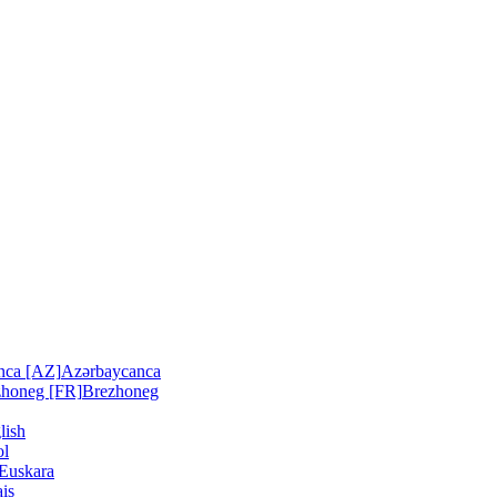
nca [AZ]
Azərbaycanca
zhoneg [FR]
Brezhoneg
lish
ol
Euskara
is