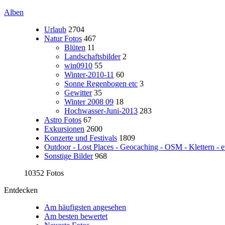
Alben
Urlaub
2704
Natur Fotos
467
Blüten
11
Landschaftsbilder
2
win0910
55
Winter-2010-11
60
Sonne Regenbogen etc
3
Gewitter
35
Winter 2008 09
18
Hochwasser-Juni-2013
283
Astro Fotos
67
Exkursionen
2600
Konzerte und Festivals
1809
Outdoor - Lost Places - Geocaching - OSM - Klettern - e
Sonstige Bilder
968
10352 Fotos
Entdecken
Am häufigsten angesehen
Am besten bewertet