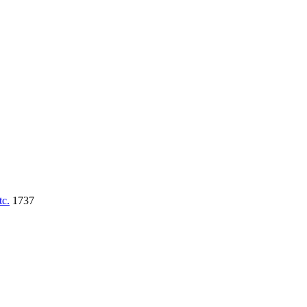
tc.
1737