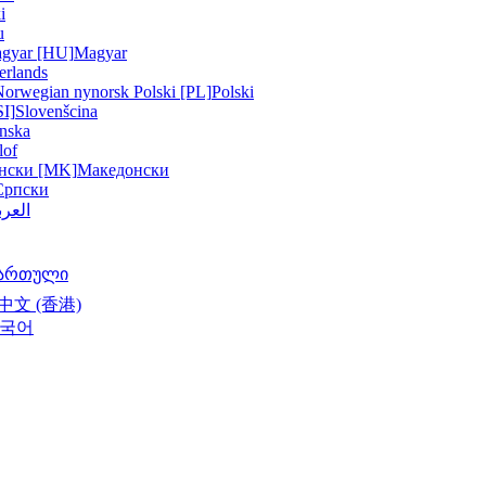
i
u
gyar [HU]
Magyar
erlands
Norwegian nynorsk
Polski [PL]
Polski
SI]
Slovenšcina
nska
lof
нски [MK]
Македонски
Српски
العرب
ართული
中文 (香港)
국어