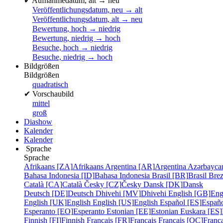
✔
Aufnahmedatum, alt → neu
Veröffentlichungsdatum, neu → alt
Veröffentlichungsdatum, alt → neu
Bewertung, hoch → niedrig
Bewertung, niedrig → hoch
Besuche, hoch → niedrig
Besuche, niedrig → hoch
Bildgrößen
Bildgrößen
quadratisch
✔
Vorschaubild
mittel
groß
Diashow
Kalender
Kalender
Sprache
Sprache
Afrikaans [ZA]
Afrikaans
Argentina [AR]
Argentina
Azərbayca
Bahasa Indonesia [ID]
Bahasa Indonesia
Brasil [BR]
Brasil
Bre
Català [CA]
Català
Česky [CZ]
Česky
Dansk [DK]
Dansk
Deutsch [DE]
Deutsch
Dhivehi [MV]
Dhivehi
English [GB]
Eng
English [UK]
English
English [US]
English
Español [ES]
Españ
Esperanto [EO]
Esperanto
Estonian [EE]
Estonian
Euskara [ES]
Finnish [FI]
Finnish
Français [FR]
Français
Français [QC]
França