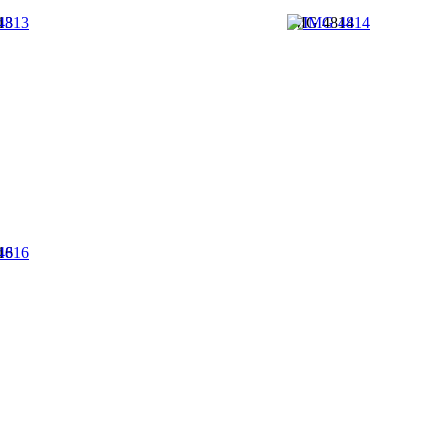
13
IMG 4814
16